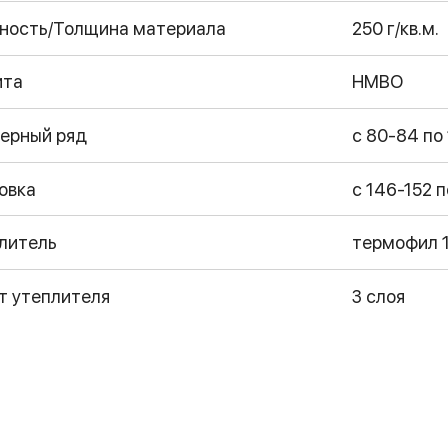
ность/Толщина материала
250 г/кв.м.
ита
НМВО
ерный ряд
с 80-84 по
овка
с 146-152 
литель
термофил 1
т утеплителя
3 слоя