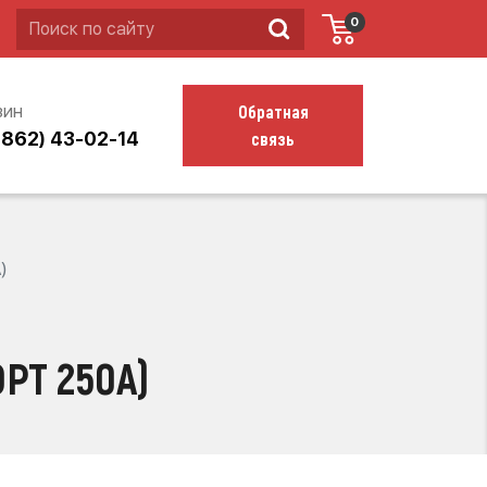
0
Обратная
зин
связь
4862) 43-02-14
)
РТ 250А)