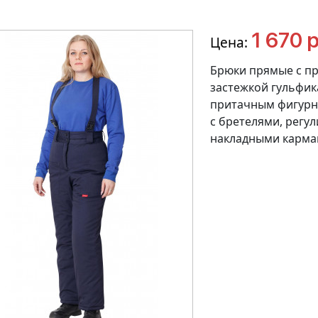
1 670 р
Цена:
Брюки прямые с пр
застежкой гульфик
притачным фигурны
с бретелями, регу
накладными карма