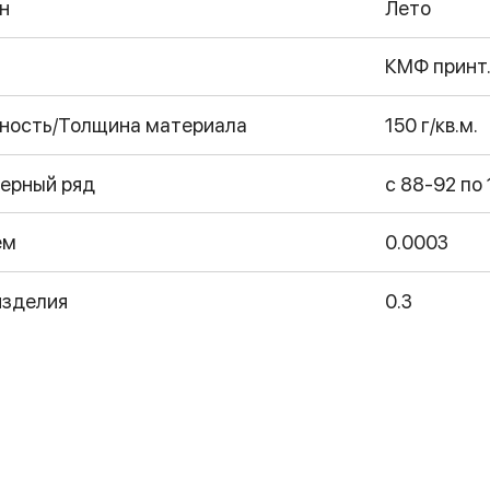
н
Лето
КМФ принт
ность/Толщина материала
150 г/кв.м.
ерный ряд
с 88-92 по
ем
0.0003
изделия
0.3