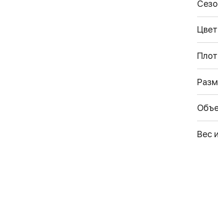
Сезо
Цвет
Плот
Разм
Объ
Вес 