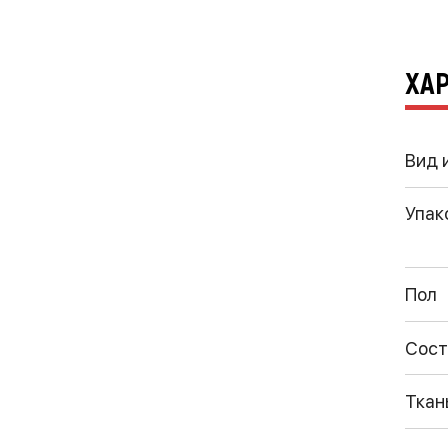
ХА
Вид 
Упак
Пол
Сост
Ткан