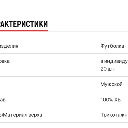
РАКТЕРИСТИКИ
изделия
Футболка
овка
в индивиду
20 шт.
Мужской
ав
100% ХБ
ь/Материал верха
Трикотажн