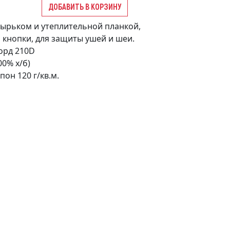
ДОБАВИТЬ В КОРЗИНУ
зырьком и утеплительной планкой,
кнопки, для защиты ушей и шеи.
форд 210D
00% х/б)
пон 120 г/кв.м.