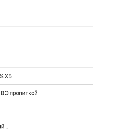
% ХБ
 ВО пропиткой
...