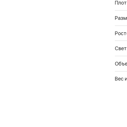
Плот
Разм
Рост
Свет
Объ
Вес 