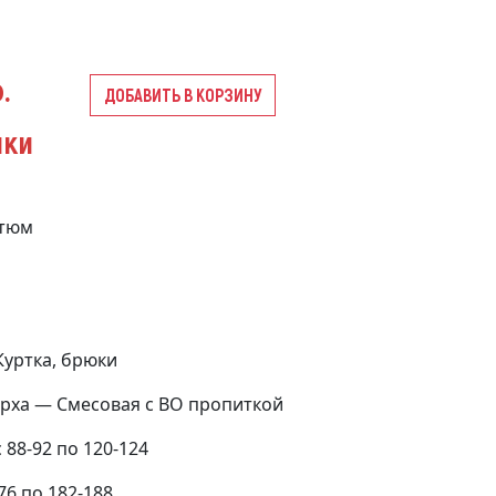
.
ДОБАВИТЬ В КОРЗИНУ
ики
стюм
уртка, брюки
рха — Смесовая с ВО пропиткой
88-92 по 120-124
76 по 182-188