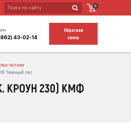
0
Обратная
зин
связь
4862) 43-02-14
лки летняя
КМФ Темный лес
. КРОУН 230) КМФ