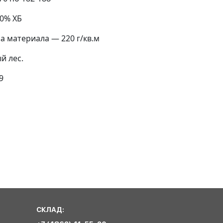
20% ХБ
 материала — 220 г/кв.м
й лес.
9
СКЛАД: