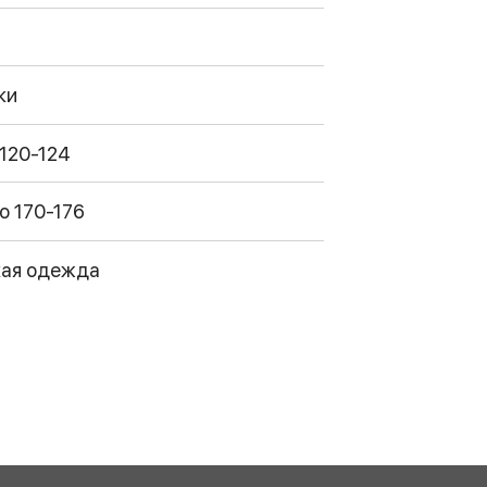
ки
 120-124
о 170-176
ая одежда