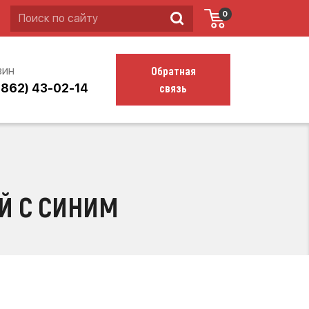
0
Обратная
зин
связь
4862) 43-02-14
Й С СИНИМ