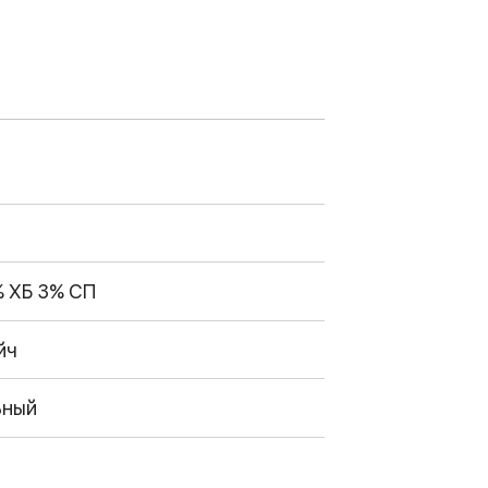
% ХБ 3% СП
йч
ьный