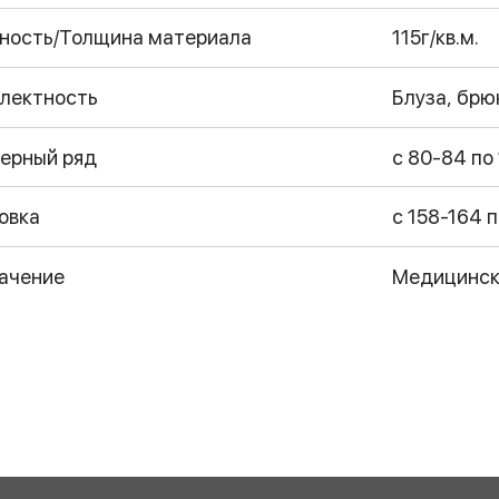
ность/Толщина материала
115г/кв.м.
лектность
Блуза, брю
ерный ряд
с 80-84 по
овка
с 158-164 п
ачение
Медицинск