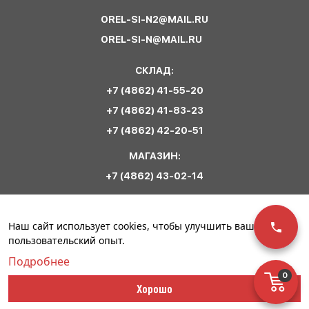
OREL-SI-N2@MAIL.RU
OREL-SI-N@MAIL.RU
СКЛАД:
+7 (4862) 41-55-20
+7 (4862) 41-83-23
+7 (4862) 42-20-51
МАГАЗИН:
+7 (4862) 43-02-14
Обратная связь
Наш сайт использует cookies, чтобы улучшить ваш
пользовательский опыт.
Подробнее
0
© ООО «Сириус
Политика
Разработка сайта –
Хорошо
Спецодежда». 2023
конфиденциальности
Инфо-Сити