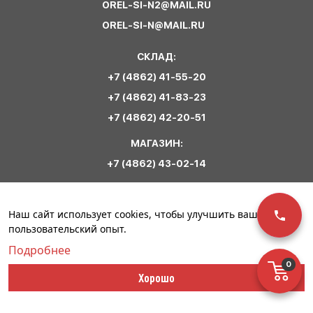
OREL-SI-N2@MAIL.RU
OREL-SI-N@MAIL.RU
СКЛАД:
+7 (4862) 41-55-20
+7 (4862) 41-83-23
+7 (4862) 42-20-51
МАГАЗИН:
+7 (4862) 43-02-14
Обратная связь
Наш сайт использует cookies, чтобы улучшить ваш
пользовательский опыт.
Подробнее
0
© ООО «Сириус
Политика
Разработка сайта –
Хорошо
Спецодежда». 2023
конфиденциальности
Инфо-Сити