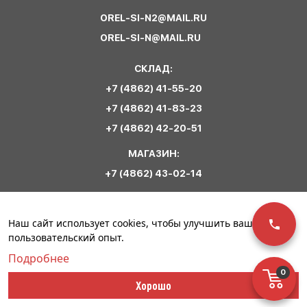
OREL-SI-N2@MAIL.RU
OREL-SI-N@MAIL.RU
СКЛАД:
+7 (4862) 41-55-20
+7 (4862) 41-83-23
+7 (4862) 42-20-51
МАГАЗИН:
+7 (4862) 43-02-14
Обратная связь
Наш сайт использует cookies, чтобы улучшить ваш
пользовательский опыт.
Подробнее
0
© ООО «Сириус
Политика
Разработка сайта –
Хорошо
Спецодежда». 2023
конфиденциальности
Инфо-Сити