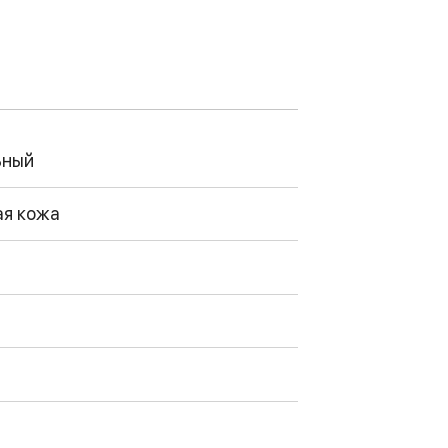
ьный
ая кожа