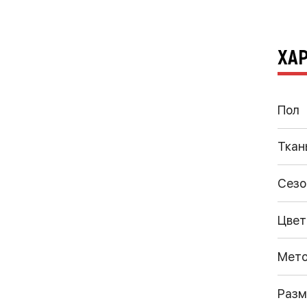
ХА
Пол
Ткан
Сезо
Цвет
Мето
Разм