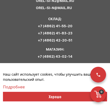
OREL-SI-N2@MAIL.RU
OREL-SI-N@MAIL.RU
СКЛАД:
+7 (4862) 41-55-20
+7 (4862) 41-83-23
+7 (4862) 42-20-51
МАГАЗИН:
+7 (4862) 43-02-14
Обратная связь
Наш сайт использует cookies, чтобы улучшить ваш
пользовательский опыт.
Подробнее
0
© ООО «Сириус
Политика
Разработка сайта –
Хорошо
Спецодежда». 2023
конфиденциальности
Инфо-Сити