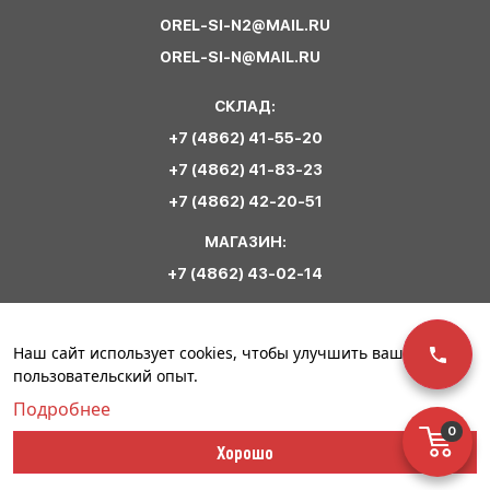
OREL-SI-N2@MAIL.RU
OREL-SI-N@MAIL.RU
СКЛАД:
+7 (4862) 41-55-20
+7 (4862) 41-83-23
+7 (4862) 42-20-51
МАГАЗИН:
+7 (4862) 43-02-14
Обратная связь
Наш сайт использует cookies, чтобы улучшить ваш
пользовательский опыт.
Подробнее
0
© ООО «Сириус
Политика
Разработка сайта –
Хорошо
Спецодежда». 2023
конфиденциальности
Инфо-Сити