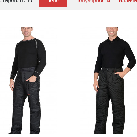
Популярности
Налич
ртировать по:
Цене