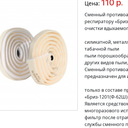
110 р.
Цена:
Сменный противоа
респиратору «Бриз
очистки вдыхаемог
силикатной, метал
табачной пыли
пыли порошкообра
других видов пыли
Сменный противоа
предназначен для 
только в составе 
«Бриз-1201(Ф-62Ш)
Является средство
многоразового ис
фильтр после отра
службы сменного п