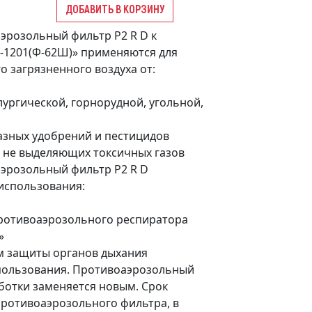
ДОБАВИТЬ В КОРЗИНУ
эрозольный фильтр P2 R D к
-1201(Ф-62Ш)» применяются для
о загрязненного воздуха от:
лургической, горнорудной, угольной,
зных удобрений и пестицидов
, не выделяющих токсичных газов
эрозольный фильтр P2 R D
использования:
противоаэрозольного респиратора
»
м защиты органов дыхания
пользования. Противоаэрозольный
ботки заменяется новым. Срок
ротивоаэрозольного фильтра, в