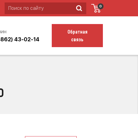
0
Обратная
зин
связь
4862) 43-02-14
D