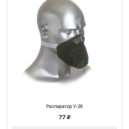
Респиратор У-2К
77 ₽