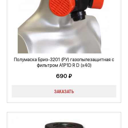
Полумаска Бриз-3201 (РУ) газопылезащитная с
фильтром А1Р1D R D (х40)
690 ₽
ЗАКАЗАТЬ