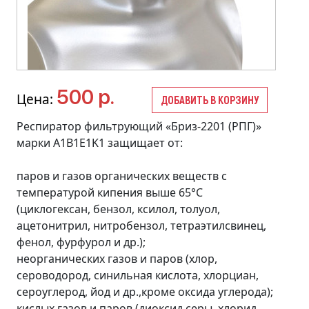
500 р.
Цена:
ДОБАВИТЬ В КОРЗИНУ
Респиратор фильтрующий «Бриз-2201 (РПГ)»
марки A1B1E1K1 защищает от:
паров и газов органических веществ с
температурой кипения выше 65°С
(циклогексан, бензол, ксилол, толуол,
ацетонитрил, нитробензол, тетраэтилсвинец,
фенол, фурфурол и др.);
неорганических газов и паров (хлор,
сероводород, синильная кислота, хлорциан,
сероуглерод, йод и др.,кроме оксида углерода);
кислых газов и паров (диоксид серы, хлорид