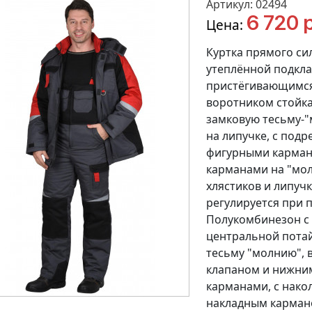
Артикул: 02494
6 720 р
Цена:
Куртка прямого сил
утеплённой подклад
пристёгивающимся
воротником стойка,
замковую тесьму-"
на липучке, с под
фигурными карман
карманами на "мол
хлястиков и липучк
регулируется при 
Полукомбинезон с 
центральной потай
тесьму "молнию",
клапаном и нижни
карманами, с нак
накладным карман