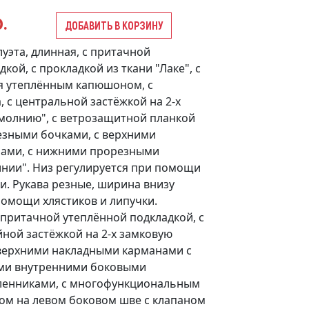
.
ДОБАВИТЬ В КОРЗИНУ
уэта, длинная, с притачной
кой, с прокладкой из ткани "Лаке", с
 утеплённым капюшоном, с
 с центральной застёжкой на 2-х
молнию", с ветрозащитной планкой
резными бочками, с верхними
ами, с нижними прорезными
нии". Низ регулируется при помощи
и. Рукава резные, ширина внизу
помощи хлястиков и липучки.
притачной утеплённой подкладкой, с
ной застёжкой на 2-х замковую
 верхними накладными карманами с
ми внутренними боковыми
оленниками, с многофункциональным
ом на левом боковом шве с клапаном