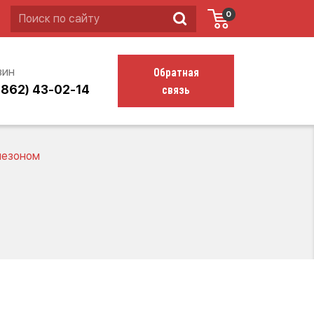
0
Обратная
зин
связь
4862) 43-02-14
незоном