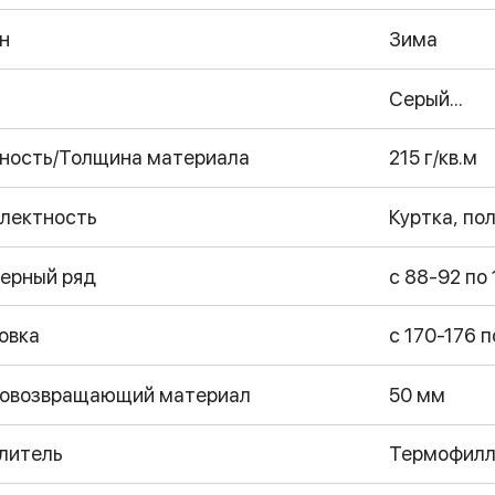
н
Зима
Серый...
ность/Толщина материала
215 г/кв.м
лектность
Куртка, по
ерный ряд
с 88-92 по 
овка
с 170-176 п
овозвращающий материал
50 мм
литель
Термофилл 