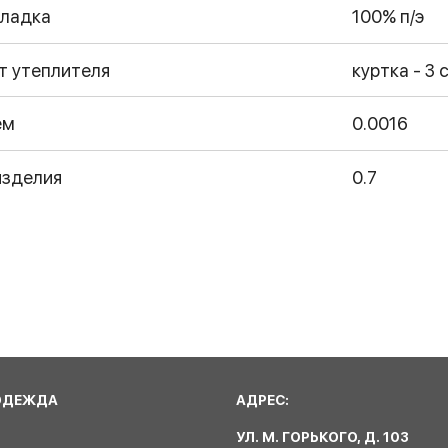
ладка
100% п/э
т утеплителя
куртка - 3 с
ем
0.0016
изделия
0.7
ОДЕЖДА
АДРЕС:
УЛ. М. ГОРЬКОГО, Д. 103