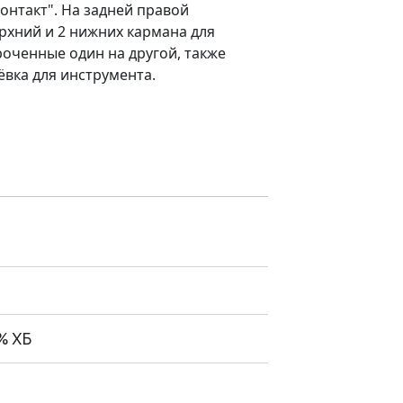
контакт". На задней правой
рхний и 2 нижних кармана для
роченные один на другой, также
вка для инструмента.
% ХБ