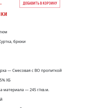
.
ДОБАВИТЬ В КОРЗИНУ
ики
стюм
уртка, брюки
рха — Смесовая с ВО пропиткой
35% ХБ
 материала — 245 г/кв.м.
ый