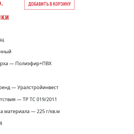
.
ДОБАВИТЬ В КОРЗИНУ
ики
ащ
нный
ерха — Полиэфир+ПВХ
Бренд — Уралстройинвест
тствия — ТР ТС 019/2011
 материала — 225 г/кв.м
4