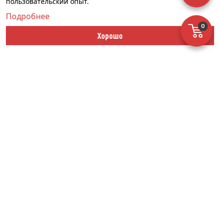
пользовательский опыт.
КОНТАКТЫ
Подробнее
0
СПЕЦОДЕЖДА
Хорошо
ОБУВЬ
СРЕДСТВА ЗАЩИТЫ РУК
СРЕДСТВА ИНДИВИДУАЛЬНОЙ ЗАЩИТЫ
АКТИВНЫЙ ОТДЫХ
ЖИЛЕТЫ НА ВСЕ СЛУЧАИ ЖИЗНИ
ХОЗТОВАРЫ И ПОСТЕЛЬНЫЕ ПРИНАДЛЕЖНОСТИ
АДРЕС:
УЛ. М. ГОРЬКОГО, Д. 103
E-MAIL:
OREL-SI-N2@MAIL.RU