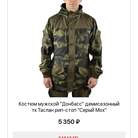
Костюм мужской "Донбасс" демисезонный
тк.Таслан рип-стоп "Серый Мох"
5 350 ₽